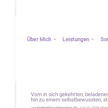
Über Mich
Leistungen
So
Vom in sich gekehrten, beladenen
hin zu einem selbstbewussten, st
von
Nadine@soulclearshine.de
|
Juni 15, 2025
|
Kund