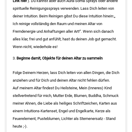
Link hier
). Du kannst aber auch Aura-Soma Sprays oder andere
spirituelle Reinigungssprays verwenden. Lass Dich leiten von
deiner Intuition. Beim Reinigen gibst Du diese Intuition hinein:„
Ich reinige vollständig den Raum und meinen Altar von
Fremdenergie und Anhaftungen aller Art!“. Wenn sich danach
alles klar, frei und gut anfühlt, hast du deinen Job gut gemacht.
Wenn nicht, wiederhole es!
Beginne damit, Objekte für deinen Altar zu sammeln
Folge Deinem Herzen, lass Dich leiten von allen Dingen, die Dich
anziehen und für Dich und deinen Altar nicht fehlen dürfen.
Auf meinem Altar findest Du Heilsteine, Mein (Inneres) Kind
stellvertretend für mich, Mutter Erde, Blumen, Buddha, Schmuck
meiner Ahnen, die Liebe als heiliges Schriftzeichen, Karten aus
einem Intuitions-Kartenset, Engel und Engelkarte, Kerze als
Feuerelement, Pusteblumen, Lichter als Sternenersatz - Stand
heute ;-).