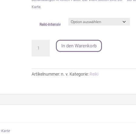
€450.00
Karte.
Reiki-Intensiv
Reiki-
In den Warenkorb
Intensiv
Menge
Artikelnummer:
n. v.
Kategorie:
Reiki
r Karte