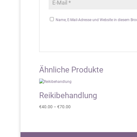
Name, E-Mail-Adresse und Website in diesem Br
Ähnliche Produkte
Reikibehandlung
Preisspanne:
€
40.00
–
€
70.00
€40.00
bis
€70.00