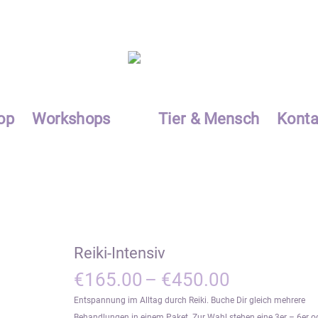
op
Workshops
Tier & Mensch
Konta
Reiki-Intensiv
Preisspann
€
165.00
–
€
450.00
€165.00
Entspannung im Alltag durch Reiki. Buche Dir gleich mehrere
bis
Behandlungen in einem Paket. Zur Wahl stehen eine 3er – 6er od