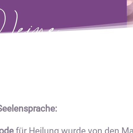
)eine
nsprache
Seelensprache:
ode
für Heilung wurde von den 