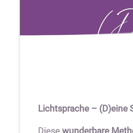
(D
Seele
Lichtsprache – (D)eine 
Diese
wunderbare Meth